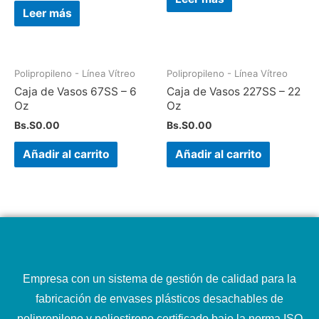
Leer más
Polipropileno - Línea Vítreo
Polipropileno - Línea Vítreo
Caja de Vasos 67SS – 6
Caja de Vasos 227SS – 22
Oz
Oz
Bs.S
0.00
Bs.S
0.00
Añadir al carrito
Añadir al carrito
Empresa con un sistema de gestión de calidad para la
fabricación de envases plásticos desachables de
polipropileno y poliestireno certificado bajo la norma ISO