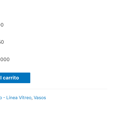
00
50
.000
l carrito
o - Línea Vítreo
,
Vasos