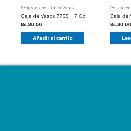
Polipropileno - Línea Vítreo
Poliestire
Caja de Vasos 77SS – 7 Oz
Caja de 
Bs.S
0.00
Bs.S
0.0
Añadir al carrito
Lee