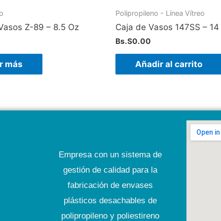
no
Polipropileno - Línea Vítreo
Vasos Z-89 – 8.5 Oz
Caja de Vasos 147SS – 14
0
Bs.S
0.00
r más
Añadir al carrito
Empresa con un sistema de
gestión de calidad para la
fabricación de envases
plásticos desachables de
polipropileno y poliestireno