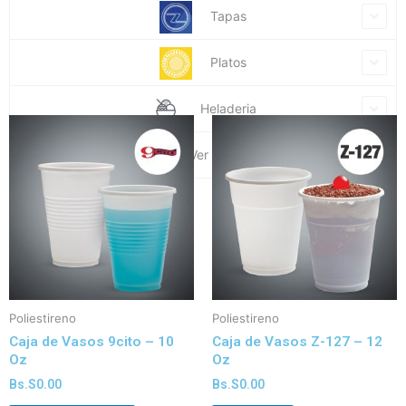
Tapas
Platos
Heladeria
Ver mi carrito
Poliestireno
Poliestireno
Caja de Vasos 9cito – 10
Caja de Vasos Z-127 – 12
Oz
Oz
Bs.S
0.00
Bs.S
0.00