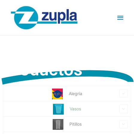
Catalogo de
Productos
Alegria
Vasos
Pitillos