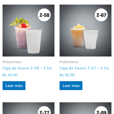
Poliestireno
Poliestireno
Caja de Vasos Z-58 – 5 Oz
Caja de Vasos Z-67 – 6 Oz
Bs.S
0.00
Bs.S
0.00
Leer más
Leer más