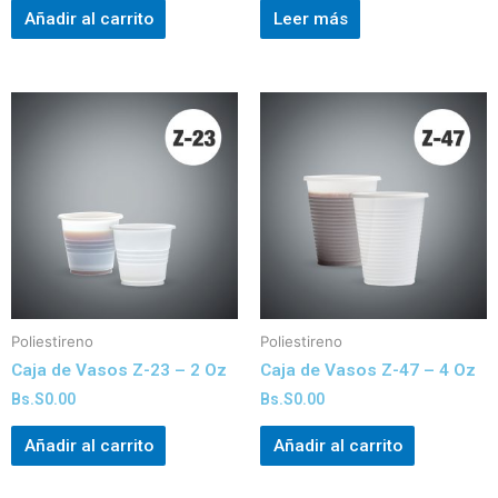
Añadir al carrito
Leer más
Poliestireno
Poliestireno
Caja de Vasos Z-23 – 2 Oz
Caja de Vasos Z-47 – 4 Oz
Bs.S
0.00
Bs.S
0.00
Añadir al carrito
Añadir al carrito