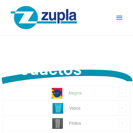
Catalogo de
Productos
Alegria
Vasos
Pitillos