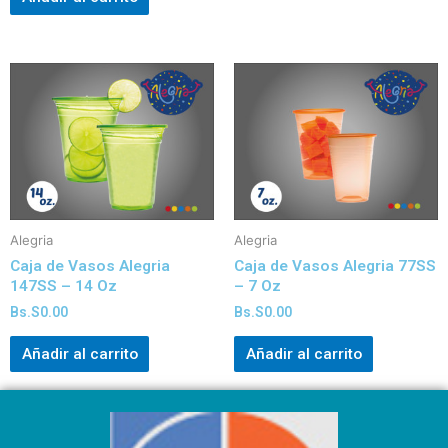
Alegria
Alegria
Caja de Vasos Alegria
Caja de Vasos Alegria 77SS
147SS – 14 Oz
– 7 Oz
Bs.S
0.00
Bs.S
0.00
Añadir al carrito
Añadir al carrito