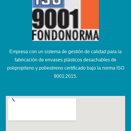
Empresa con un sistema de gestión de calidad para la
fabricación de envases plásticos desachables de
polipropileno y poliestireno certificado bajo la norma ISO
9001:2015.