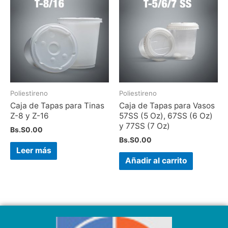
Poliestireno
Poliestireno
Caja de Tapas para Tinas
Caja de Tapas para Vasos
Z-8 y Z-16
57SS (5 Oz), 67SS (6 Oz)
y 77SS (7 Oz)
Bs.S
0.00
Bs.S
0.00
Leer más
Añadir al carrito