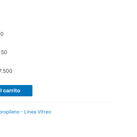
50
 50
7.500
l carrito
propileno - Línea Vítreo